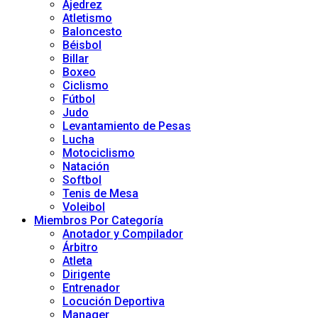
Ajedrez
Atletismo
Baloncesto
Béisbol
Billar
Boxeo
Ciclismo
Fútbol
Judo
Levantamiento de Pesas
Lucha
Motociclismo
Natación
Softbol
Tenis de Mesa
Voleibol
Miembros Por Categoría
Anotador y Compilador
Árbitro
Atleta
Dirigente
Entrenador
Locución Deportiva
Manager