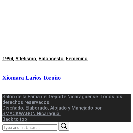
1994
,
Atletismo
,
Baloncesto
,
Femenino
Xiomara Larios Toruño
Salón de la Fama del Deporte Nicaragüense. Todos los
derechos reservados.
Diseñado, Elaborado, Alojado y Manejado por
SMACKWAGON Nicaragua.
Back to top
Search
Search
for: