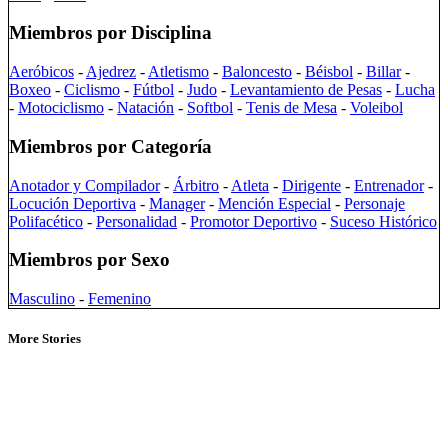
Miembros por Disciplina
Aeróbicos
-
Ajedrez
-
Atletismo
-
Baloncesto
-
Béisbol
-
Billar
-
Boxeo
-
Ciclismo
-
Fútbol
-
Judo
-
Levantamiento de Pesas
-
Lucha
-
Motociclismo
-
Natación
-
Softbol
-
Tenis de Mesa
-
Voleibol
Miembros por Categoría
Anotador y Compilador
-
Árbitro
-
Atleta
-
Dirigente
-
Entrenador
-
Locución Deportiva
-
Manager
-
Mención Especial
-
Personaje
Polifacético
-
Personalidad
-
Promotor Deportivo
-
Suceso Histórico
Miembros por Sexo
Masculino
-
Femenino
More Stories