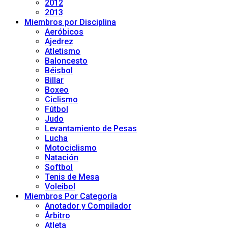
2012
2013
Miembros por Disciplina
Aeróbicos
Ajedrez
Atletismo
Baloncesto
Béisbol
Billar
Boxeo
Ciclismo
Fútbol
Judo
Levantamiento de Pesas
Lucha
Motociclismo
Natación
Softbol
Tenis de Mesa
Voleibol
Miembros Por Categoría
Anotador y Compilador
Árbitro
Atleta