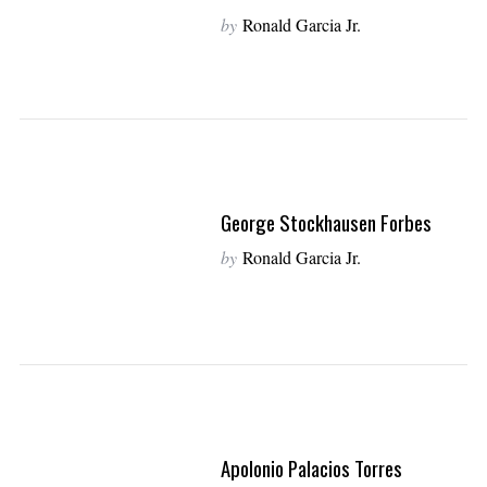
by
Ronald Garcia Jr.
George Stockhausen Forbes
by
Ronald Garcia Jr.
S
e
a
r
c
h
f
o
Apolonio Palacios Torres
r