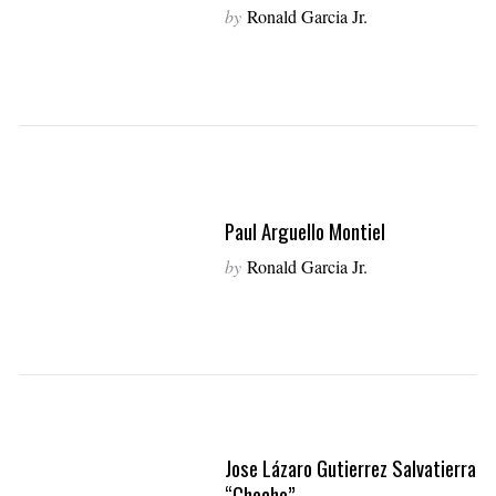
:
by
Ronald Garcia Jr.
Paul Arguello Montiel
by
Ronald Garcia Jr.
Jose Lázaro Gutierrez Salvatierra
“Checho”