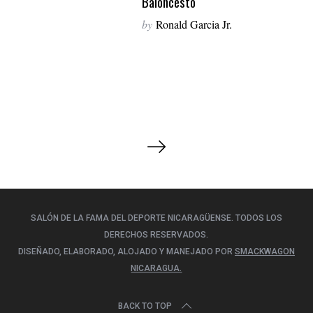
Baloncesto
by
Ronald Garcia Jr.
P
o
s
t
s
SALÓN DE LA FAMA DEL DEPORTE NICARAGÜENSE. TODOS LOS
p
DERECHOS RESERVADOS.
a
DISEÑADO, ELABORADO, ALOJADO Y MANEJADO POR
SMACKWAGON
NICARAGUA.
g
i
BACK TO TOP
n