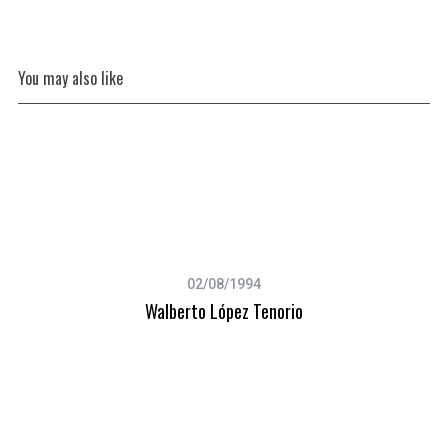
You may also like
S
e
a
r
02/08/1994
c
Walberto López Tenorio
h
f
o
r
: