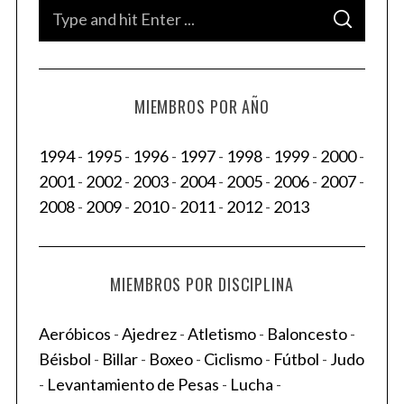
S
S
e
E
A
a
R
C
H
r
MIEMBROS POR AÑO
c
h
1994
-
1995
-
1996
-
1997
-
1998
-
1999
-
2000
-
f
2001
-
2002
-
2003
-
2004
-
2005
-
2006
-
2007
-
o
2008
-
2009
-
2010
-
2011
-
2012
-
2013
r
:
MIEMBROS POR DISCIPLINA
Aeróbicos
-
Ajedrez
-
Atletismo
-
Baloncesto
-
Béisbol
-
Billar
-
Boxeo
-
Ciclismo
-
Fútbol
-
Judo
-
Levantamiento de Pesas
-
Lucha
-