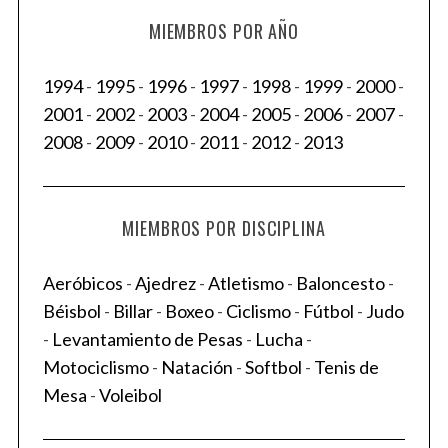
r
MIEMBROS POR AÑO
c
h
1994
-
1995
-
1996
-
1997
-
1998
-
1999
-
2000
-
f
2001
-
2002
-
2003
-
2004
-
2005
-
2006
-
2007
-
o
2008
-
2009
-
2010
-
2011
-
2012
-
2013
r
:
MIEMBROS POR DISCIPLINA
Aeróbicos
-
Ajedrez
-
Atletismo
-
Baloncesto
-
Béisbol
-
Billar
-
Boxeo
-
Ciclismo
-
Fútbol
-
Judo
-
Levantamiento de Pesas
-
Lucha
-
Motociclismo
-
Natación
-
Softbol
-
Tenis de
Mesa
-
Voleibol