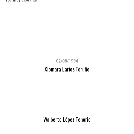
S
e
02/08/1994
a
Xiomara Larios Toruño
r
c
h
f
o
r
:
Walberto López Tenorio