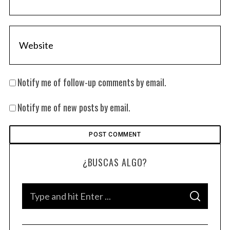
Notify me of follow-up comments by email.
Notify me of new posts by email.
¿BUSCAS ALGO?
S
S
e
E
A
a
R
C
H